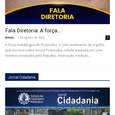
Fala Diretoria: A força...
Amon
-
1 de agosto de 2026
0
A força metalúrgica de Piracicaba É com sentimento de orgulho
que escrevo sobre nossa Piracicaba, cidade pautada por uma
história construída pelo trabalho, dedicação, tradição,...
Jornal Cidadania