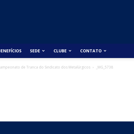
BENEFÍCIOS
SEDE
CLUBE
CONTATO
campeonato de Tranca do Sindicato dos Metalúrgicos
_MG_5738