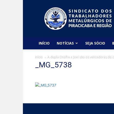
Sindicato
dos
Metalúrgicos
de
Piracicaba
e
Região
INÍCIO
NOTÍCIAS
SEJA SÓCIO
Início
A dupla Onofre e Joel são os vencedores do 
_MG_5738