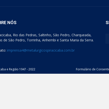
BRE NÓS
S
acicaba, Rio das Pedras, Saltinho, São Pedro, Charqueada,
s de São Pedro, Torrinha, Anhembi e Santa Maria da Serra.
ato:
imprensa4@metalurgicospiracicaba.com.br
caba e Região 1947 - 2022
Formulário de Consent