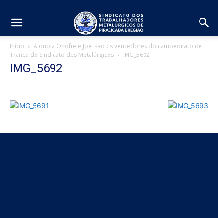
Início
A dupla Onofre e Joel são os vencedores do campeonato de
Tranca do Sindicato dos Metalúrgicos
IMG_5692
IMG_5692