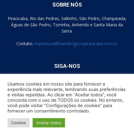
SOBRE NÓS
Piracicaba, Rio das Pedras, Saltinho, São Pedro, Charqueada,
Águas de São Pedro, Torrinha, Anhembi e Santa Maria da
Serra.
Contato:
imprensa4@metalurgicospiracicaba.com.br
SIGA-NOS
Usamos cookies em nosso site para fornecer a
experiência mais relevante, lembrando suas preferências
e visitas repetidas. Ao clicar em “Aceitar todos”, você
concorda com o uso de TODOS os cookies. No entanto,
você pode visitar "Configurações de cookies" para
Formulário de Consentimento
Política de Cookies
fornecer um consentimento controlado.
Política de Privacidade
Como podemos te Ajudar?
Cookies
Aceitar todos
© Sindicato dos Trabalhadores Metalúrgicos de Piracicaba e Região
1947 - 2022