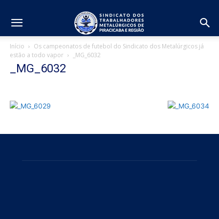
Início
Os campeonatos de futebol do Sindicato dos Metalúrgicos já
estão a todo vapor
_MG_6032
_MG_6032