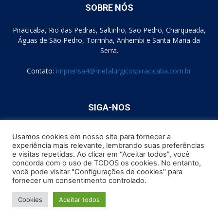
SOBRE NÓS
Piracicaba, Rio das Pedras, Saltinho, São Pedro, Charqueada,
Águas de São Pedro, Torrinha, Anhembi e Santa Maria da
Serra.
Contato:
imprensa4@metalurgicospiracicaba.com.br
SIGA-NOS
Usamos cookies em nosso site para fornecer a
experiência mais relevante, lembrando suas preferências
e visitas repetidas. Ao clicar em “Aceitar todos”, você
concorda com o uso de TODOS os cookies. No entanto,
você pode visitar "Configurações de cookies" para
Formulário de Consentimento
Política de Cookies
fornecer um consentimento controlado.
Política de Privacidade
Como podemos te Ajudar?
Cookies
Aceitar todos
© Sindicato dos Trabalhadores Metalúrgicos de Piracicaba e Região
1947 - 2022