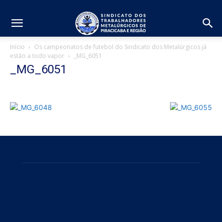
Início
Os campeonatos de futebol do Sindicato dos Metalúrgicos já
estão a todo vapor
_MG_6051
_MG_6051