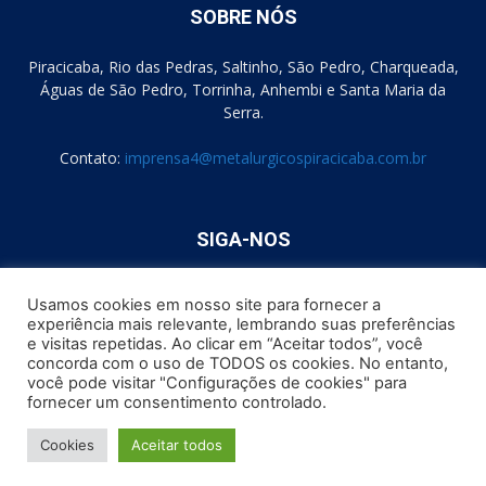
SOBRE NÓS
Piracicaba, Rio das Pedras, Saltinho, São Pedro, Charqueada,
Águas de São Pedro, Torrinha, Anhembi e Santa Maria da
Serra.
Contato:
imprensa4@metalurgicospiracicaba.com.br
SIGA-NOS
Usamos cookies em nosso site para fornecer a
experiência mais relevante, lembrando suas preferências
e visitas repetidas. Ao clicar em “Aceitar todos”, você
concorda com o uso de TODOS os cookies. No entanto,
você pode visitar "Configurações de cookies" para
Formulário de Consentimento
Política de Cookies
fornecer um consentimento controlado.
Política de Privacidade
Como podemos te Ajudar?
Cookies
Aceitar todos
© Sindicato dos Trabalhadores Metalúrgicos de Piracicaba e Região
1947 - 2022