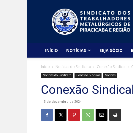
Sindicato
dos
Metalúrgicos
de
Piracicaba
e
Região
INÍCIO
NOTÍCIAS
SEJA SÓCIO
Início
Notícias do Sindicato
Conexão Sindical
C
Notícias do Sindicato
Conexão Sindical
Notícias
Conexão Sindical
13 de dezembro de 2024