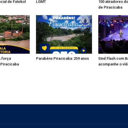
cial de Futebol
LGMT
100 atiradores do
de Piracicaba
A força
Parabéns Piracicaba: 259 anos
Sind Flash com B
 Piracicaba
acompanhe o ví