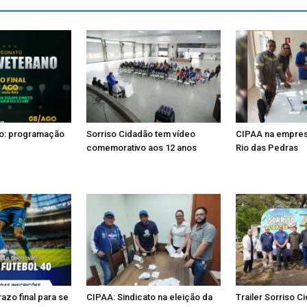
no: programação
Sorriso Cidadão tem vídeo
CIPAA na empres
comemorativo aos 12 anos
Rio das Pedras
zo final para se
CIPAA: Sindicato na eleição da
Trailer Sorriso 