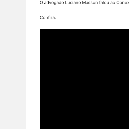
O advogado Luciano Masson falou ao Conexã
Confira.