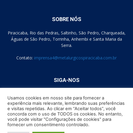
SOBRE NÓS
Piracicaba, Rio das Pedras, Saltinho, São Pedro, Charqueada,
Águas de São Pedro, Torrinha, Anhembi e Santa Maria da
Serra.
Contato:
imprensa4@metalurgicospiracicaba.com.br
SIGA-NOS
Usamos cookies em nosso site para fornecer a
experiência mais relevante, lembrando suas preferências
e visitas repetidas. Ao clicar em “Aceitar todos”, você
concorda com o uso de TODOS os cookies. No entanto,
você pode visitar "Configurações de cookies" para
Formulário de Consentimento
Política de Cookies
fornecer um consentimento controlado.
Política de Privacidade