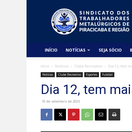
Sindicato
dos
Metalúrgicos
de
Piracicaba
e
Região
INÍCIO
NOTÍCIAS
SEJA SÓCIO
Início
Notícias
Clube Recreativo
Dia 12, tem m
Notícias
Clube Recreativo
Esportes
Futebol
Dia 12, tem mai
10 de setembro de 2025