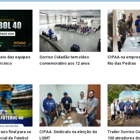
teio das equipes
Sorriso Cidadão tem vídeo
CIPAA na empres
écnico
comemorativo aos 12 anos
Rio das Pedras
zo final para se
CIPAA: Sindicato na eleição da
Trailer Sorriso 
cial de Futebol
LGMT
100 atiradores do