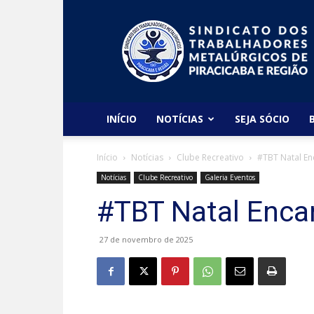
Sindicato
dos
Metalúrgicos
de
Piracicaba
e
Região
INÍCIO
NOTÍCIAS
SEJA SÓCIO
Início
Notícias
Clube Recreativo
#TBT Natal E
Notícias
Clube Recreativo
Galeria Eventos
#TBT Natal Enca
27 de novembro de 2025