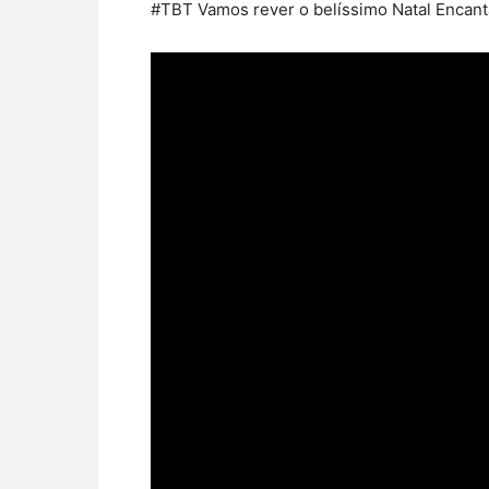
#TBT Vamos rever o belíssimo Natal Encant