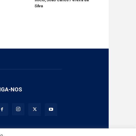
Silva
IGA-NOS
Ao