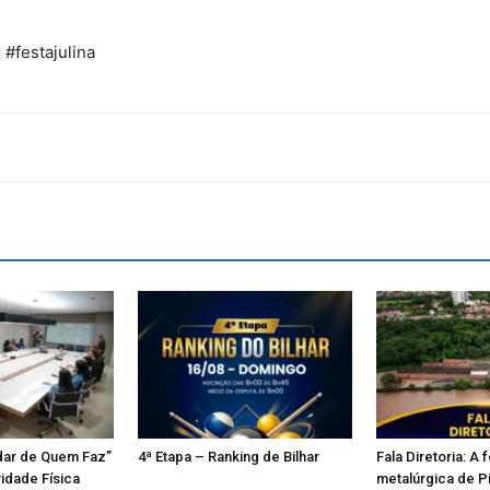
 #festajulina
dar de Quem Faz”
4ª Etapa – Ranking de Bilhar
Fala Diretoria: A 
vidade Física
metalúrgica de P