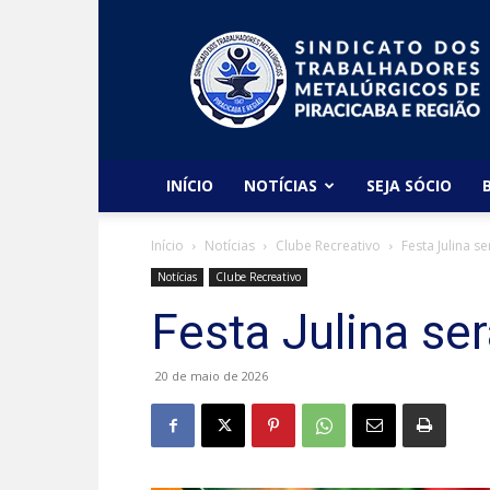
Sindicato
dos
Metalúrgicos
de
Piracicaba
e
Região
INÍCIO
NOTÍCIAS
SEJA SÓCIO
Início
Notícias
Clube Recreativo
Festa Julina se
Notícias
Clube Recreativo
Festa Julina ser
20 de maio de 2026