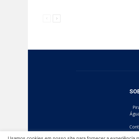
SO
Pir
Água
Cont
Usamos cookies em nosso site para fornecer a experiência ma