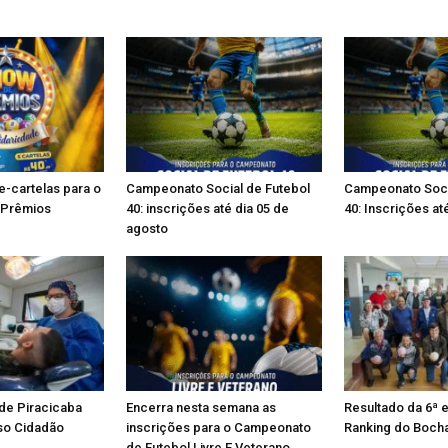
e-cartelas para o
Campeonato Social de Futebol
Campeonato Soci
 Prêmios
40: inscrições até dia 05 de
40: Inscrições at
agosto
 de Piracicaba
Encerra nesta semana as
Resultado da 6ª 
so Cidadão
inscrições para o Campeonato
Ranking do Boch
de Futebol Livre E Veterano