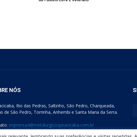
BRE NÓS
S
acicaba, Rio das Pedras, Saltinho, São Pedro, Charqueada,
s de São Pedro, Torrinha, Anhembi e Santa Maria da Serra.
ato:
imprensa4@metalurgicospiracicaba.com.br
is relevante, lembrando suas preferências e visitas repetidas. 