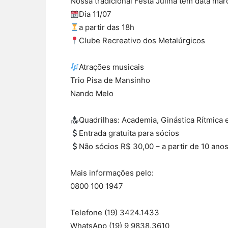
Nossa tradicional Festa Julina tem data mar
Dia 11/07
a partir das 18h
Clube Recreativo dos Metalúrgicos
Atrações musicais
Trio Pisa de Mansinho
Nando Melo
Quadrilhas: Academia, Ginástica Rítmica
Entrada gratuita para sócios
Não sócios R$ 30,00 – a partir de 10 ano
Mais informações pelo:
0800 100 1947
Telefone (19) 3424.1433
WhatsApp (19) 9 9838.3610