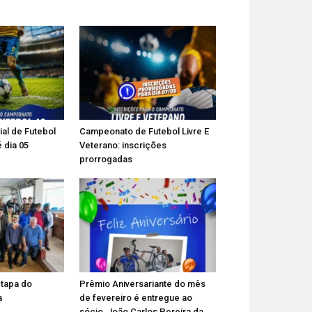
al de Futebol
Campeonato de Futebol Livre E
é dia 05
Veterano: inscrições
prorrogadas
etapa do
Prêmio Aniversariante do mês
a
de fevereiro é entregue ao
sócio, João Carlos Pereira da