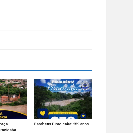
força
Parabéns Piracicaba: 259 anos
iracicaba