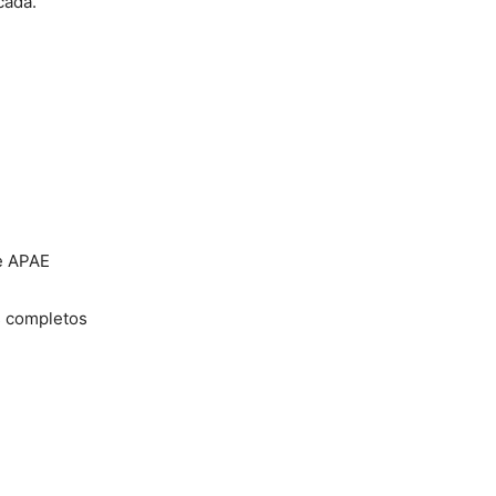
cada.
 e APAE
s completos